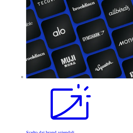
Scelto dai brand aziendali