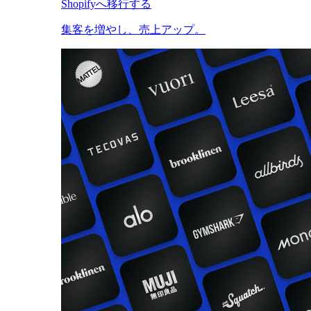
Shopifyへ移行する
集客を増やし、売上アップ。