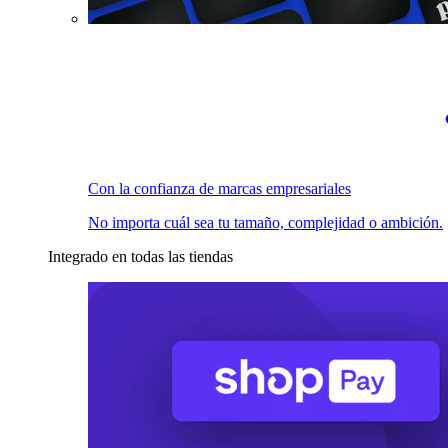
Con la confianza de marcas empresariales
No importa cuál sea tu tamaño, complejidad o ambición.
Integrado en todas las tiendas