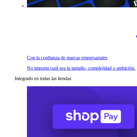
Con la confianza de marcas empresariales
No importa cuál sea tu tamaño, complejidad o ambición.
Integrado en todas las tiendas