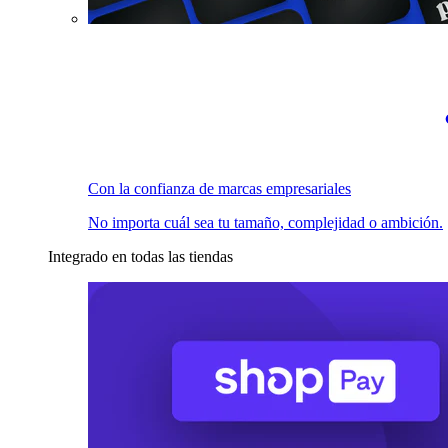
Con la confianza de marcas empresariales
No importa cuál sea tu tamaño, complejidad o ambición.
Integrado en todas las tiendas