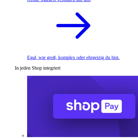
Egal, wie groß, komplex oder ehrgeizig du bist.
In jeden Shop integriert