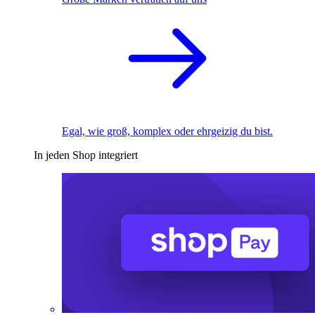
Egal, wie groß, komplex oder ehrgeizig du bist.
In jeden Shop integriert