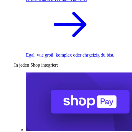
Egal, wie groß, komplex oder ehrgeizig du bist.
In jeden Shop integriert