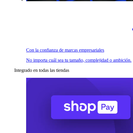
Con la confianza de marcas empresariales
No importa cuál sea tu tamaño, complejidad o ambición.
Integrado en todas las tiendas