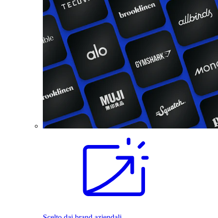
Scelto dai brand aziendali