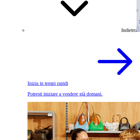
Indietro
Inizia in tempi rapidi
Potresti iniziare a vendere già domani.