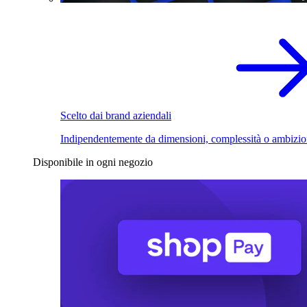
Scelto dai brand aziendali
Indipendentemente da dimensioni, complessità o ambizio
Disponibile in ogni negozio