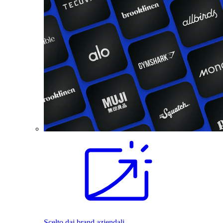
Scelto dai brand aziendali