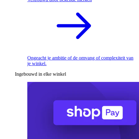
Ongeacht je ambitie of de omvang of complexiteit van
je winkel.
Ingebouwd in elke winkel