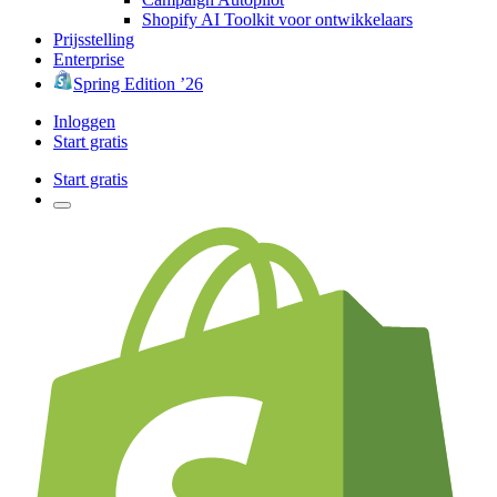
Shopify AI Toolkit voor ontwikkelaars
Prijsstelling
Enterprise
Spring Edition ’26
Inloggen
Start gratis
Start gratis