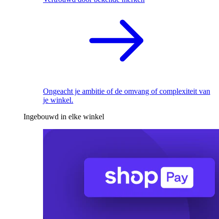
Ongeacht je ambitie of de omvang of complexiteit van
je winkel.
Ingebouwd in elke winkel