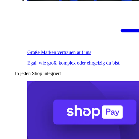
Große Marken vertrauen auf uns
Egal, wie groß, komplex oder ehrgeizig du bist.
In jeden Shop integriert