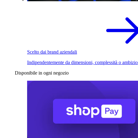
Scelto dai brand aziendali
Indipendentemente da dimensioni, complessità o ambizio
Disponibile in ogni negozio