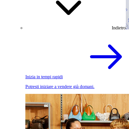
Indietro
Inizia in tempi rapidi
Potresti iniziare a vendere già domani.