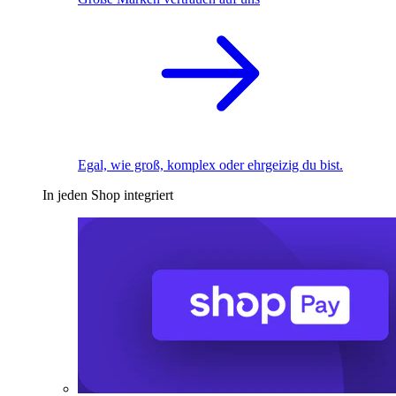
Egal, wie groß, komplex oder ehrgeizig du bist.
In jeden Shop integriert