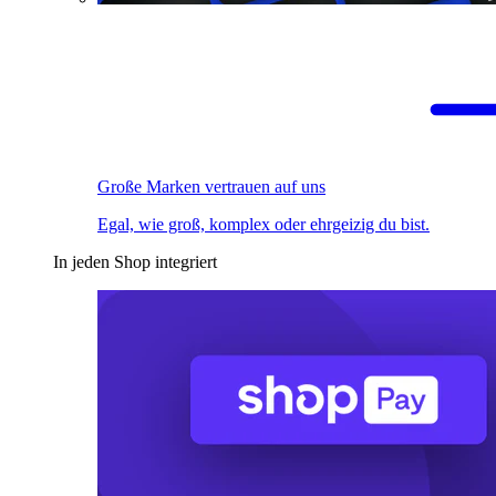
Große Marken vertrauen auf uns
Egal, wie groß, komplex oder ehrgeizig du bist.
In jeden Shop integriert