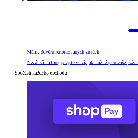
Máme důvěru renomovaných značek
Nezáleží na tom, jak jste velcí, jak složité jsou vaše pož
Součástí každého obchodu