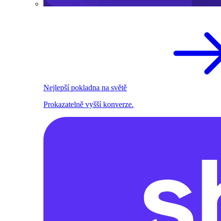
Nejlepší pokladna na světě
Prokazatelně vyšší konverze.