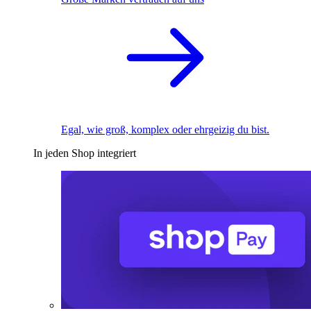
Egal, wie groß, komplex oder ehrgeizig du bist.
In jeden Shop integriert