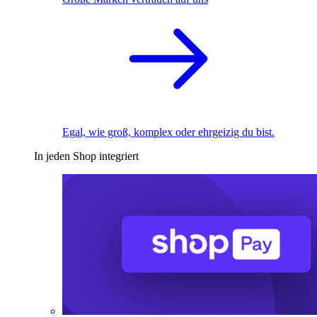
Egal, wie groß, komplex oder ehrgeizig du bist.
In jeden Shop integriert