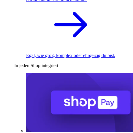
Egal, wie groß, komplex oder ehrgeizig du bist.
In jeden Shop integriert