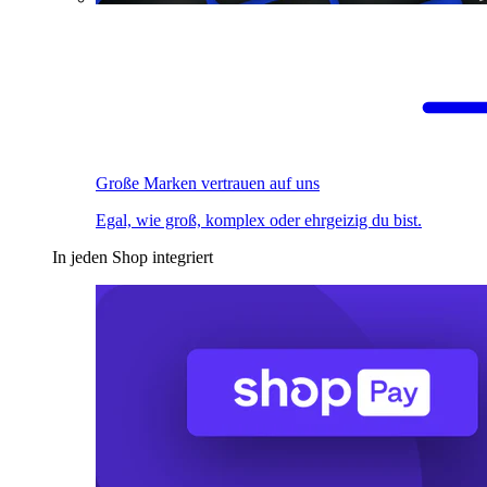
Große Marken vertrauen auf uns
Egal, wie groß, komplex oder ehrgeizig du bist.
In jeden Shop integriert