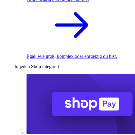
Egal, wie groß, komplex oder ehrgeizig du bist.
In jeden Shop integriert