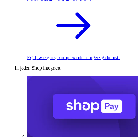
Egal, wie groß, komplex oder ehrgeizig du bist.
In jeden Shop integriert