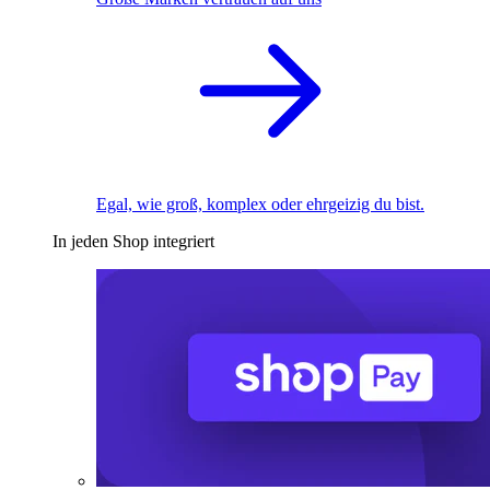
Egal, wie groß, komplex oder ehrgeizig du bist.
In jeden Shop integriert