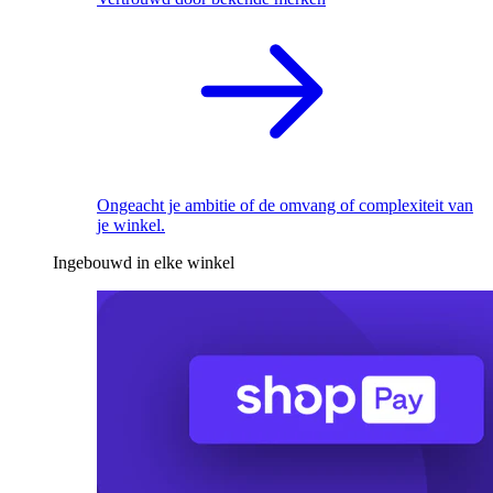
Ongeacht je ambitie of de omvang of complexiteit van
je winkel.
Ingebouwd in elke winkel