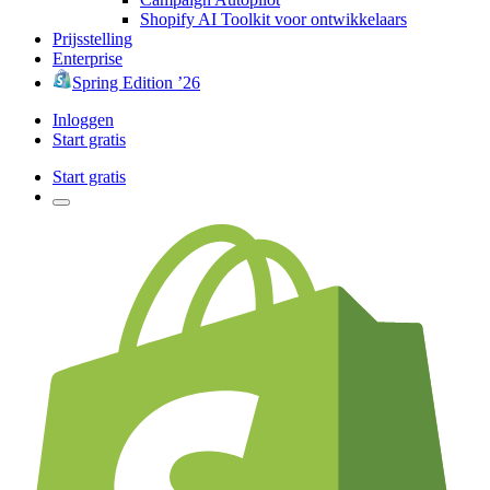
Shopify AI Toolkit voor ontwikkelaars
Prijsstelling
Enterprise
Spring Edition ’26
Inloggen
Start gratis
Start gratis