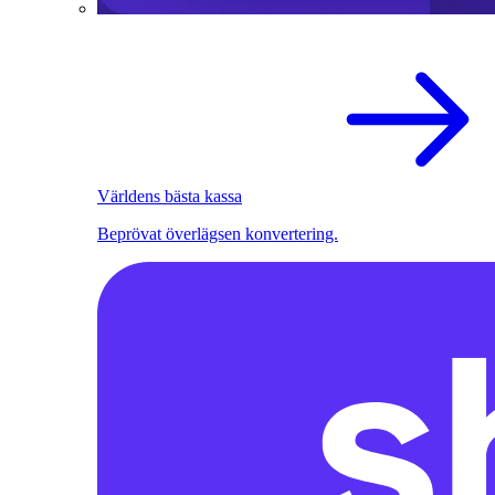
Världens bästa kassa
Beprövat överlägsen konvertering.