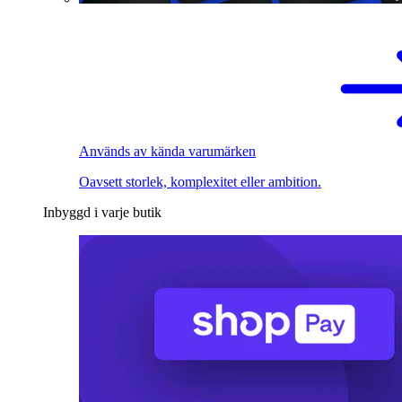
Används av kända varumärken
Oavsett storlek, komplexitet eller ambition.
Inbyggd i varje butik