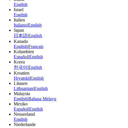
English
Israel
English
Italien
Italiano
|
English
Japan
日本語
|
English
Kanada
English
|
Français
Kolumbien
Español
|
English
Korea
한국어
|
English
Kroatien
Hrvatski
|
English
Litauen
Lithuanian
|
English
Malaysia
English
|
Bahasa Melayu
Mexiko
Español
|
English
Neuseeland
English
Niederlande