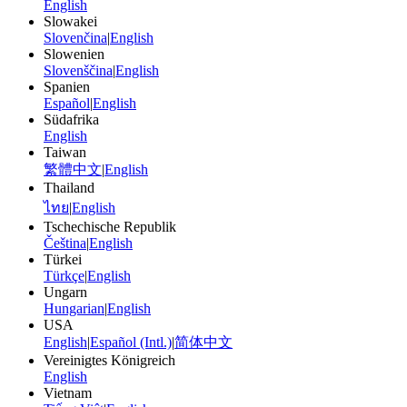
English
Slowakei
Slovenčina
|
English
Slowenien
Slovenščina
|
English
Spanien
Español
|
English
Südafrika
English
Taiwan
繁體中文
|
English
Thailand
ไทย
|
English
Tschechische Republik
Čeština
|
English
Türkei
Türkçe
|
English
Ungarn
Hungarian
|
English
USA
English
|
Español (Intl.)
|
简体中文
Vereinigtes Königreich
English
Vietnam