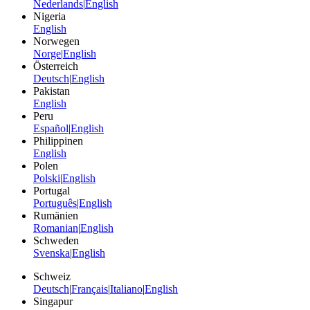
Nederlands
|
English
Nigeria
English
Norwegen
Norge
|
English
Österreich
Deutsch
|
English
Pakistan
English
Peru
Español
|
English
Philippinen
English
Polen
Polski
|
English
Portugal
Português
|
English
Rumänien
Romanian
|
English
Schweden
Svenska
|
English
Schweiz
Deutsch
|
Français
|
Italiano
|
English
Singapur