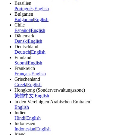
Brasilien
Português
|
English
Bulgarien
Bulgarian
|
English
Chile
Español
|
English
Dänemark
Dansk
|
English
Deutschland
Deutsch
|
English
Finnland
Suomi
|
English
Frankreich
Français
|
English
Griechenland
Greek
|
English
Hongkong (Sonderverwaltungszone)
繁體中文
|
English
in den Vereinigten Arabischen Emiraten
English
Indien
Hindi
|
English
Indonesien
Indonesian
|
English
Irland