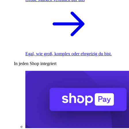
Egal, wie groß, komplex oder ehrgeizig du bist.
In jeden Shop integriert