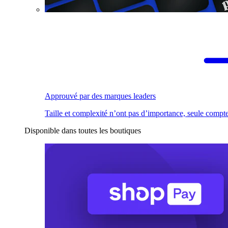
Approuvé par des marques leaders
Taille et complexité n’ont pas d’importance, seule compte
Disponible dans toutes les boutiques