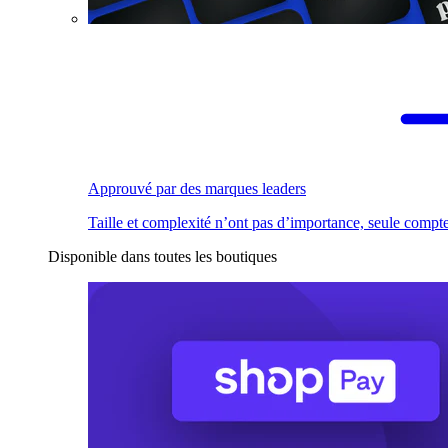
Approuvé par des marques leaders
Taille et complexité n’ont pas d’importance, seule compte
Disponible dans toutes les boutiques