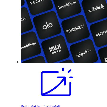
Scelto dai brand aziendali