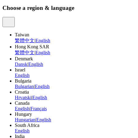
Choose a region & language
Taiwan
繁體中文
|
English
Hong Kong SAR
繁體中文
|
English
Denmark
Dansk
|
English
Israel
English
Bulgaria
Bulgarian
|
English
Croatia
Hrvatski
|
English
Canada
English
|
Français
Hungary
Hungarian
|
English
South Africa
English
India