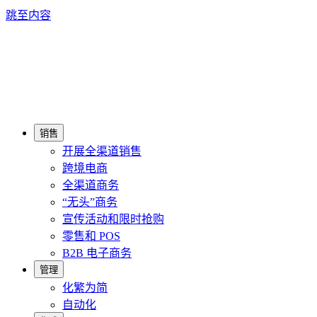
跳至内容
销售
开展全渠道销售
跨境电商
全渠道商务
“无头”商务
宣传活动和限时抢购
零售和 POS
B2B 电子商务
管理
化繁为简
自动化