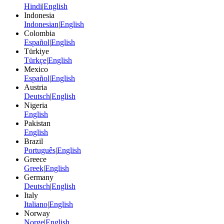
Hindi
|
English
Indonesia
Indonesian
|
English
Colombia
Español
|
English
Türkiye
Türkçe
|
English
Mexico
Español
|
English
Austria
Deutsch
|
English
Nigeria
English
Pakistan
English
Brazil
Português
|
English
Greece
Greek
|
English
Germany
Deutsch
|
English
Italy
Italiano
|
English
Norway
Norge
|
English