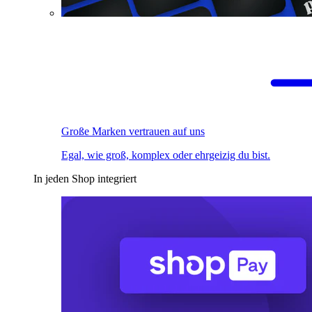
Große Marken vertrauen auf uns
Egal, wie groß, komplex oder ehrgeizig du bist.
In jeden Shop integriert