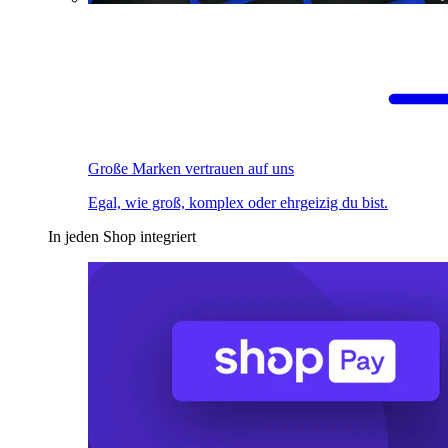
Große Marken vertrauen auf uns
Egal, wie groß, komplex oder ehrgeizig du bist.
In jeden Shop integriert