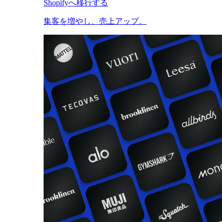
Shopifyへ移行する
集客を増やし、売上アップ。