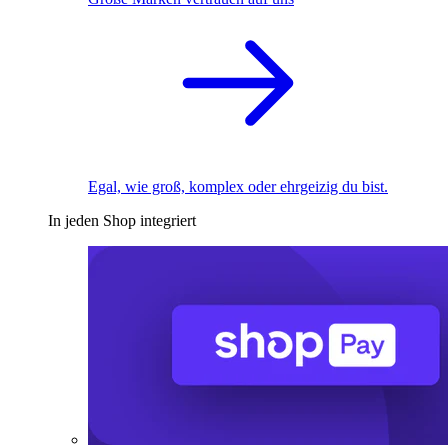
Egal, wie groß, komplex oder ehrgeizig du bist.
In jeden Shop integriert