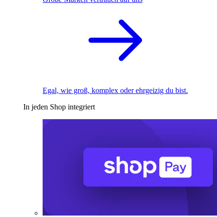
Egal, wie groß, komplex oder ehrgeizig du bist.
In jeden Shop integriert