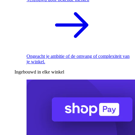
Ongeacht je ambitie of de omvang of complexiteit van
je winkel.
Ingebouwd in elke winkel