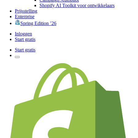
Shopify AI Toolkit voor ontwikkelaars
Prijsstelling
Enterprise
Spring Edition ’26
Inloggen
Start gratis
Start gratis